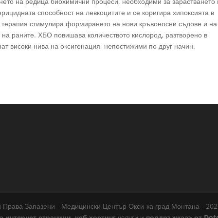
нето на редица биохимични процеси, необходими за зарастването 
рицидната способност на левкоцитите и се коригира хипоксията в
 терапия стимулира формирането на нови кръвоносни съдове и на
не на раните. ХБО повишава количеството кислород, разтворено в
нат високи нива на оксигенация, непостижими по друг начин.
 Права Запазени - Медицински Център Окси-ка град Монтана - 20
а интернет страници
,
уеб хостинг
услуги и
поддръжкаа> от
Dot