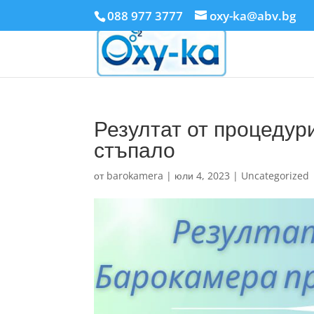
088 977 3777
oxy-ka@abv.bg
Резултат от процедур
стъпало
от
barokamera
|
юли 4, 2023
|
Uncategorized