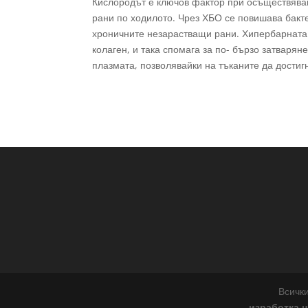
Кислородът е ключов фактор при осъществява
рани по ходилото. Чрез ХБО се повишава бакте
хроничните незарастващи рани. Хипербарната
колаген, и така спомага за по- бързо затваря
плазмата, позволявайки на тъканите да достиг
Всички
изработка н