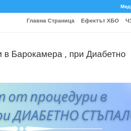
Мед
Главна Страница
Ефектът ХБО
Ч
и в Барокамера , при Диабетно